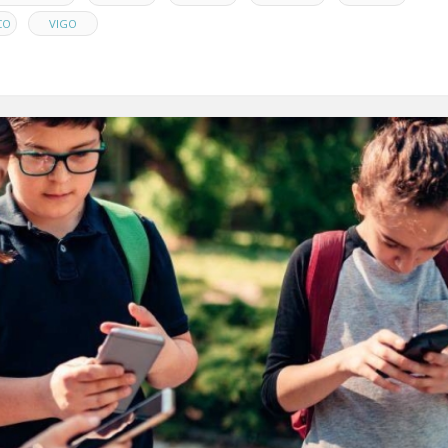
,
CO
VIGO