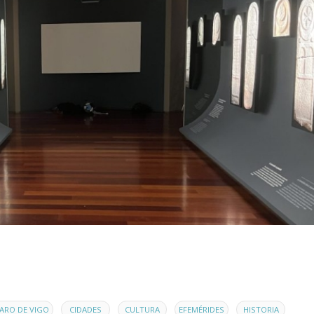
,
,
,
,
,
ARO DE VIGO
CIDADES
CULTURA
EFEMÉRIDES
HISTORIA