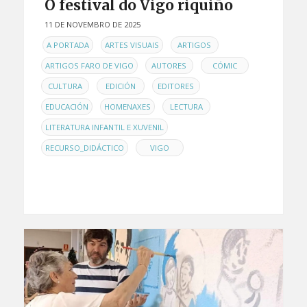
O festival do Vigo riquiño
11 DE NOVEMBRO DE 2025
EN
,
,
,
A PORTADA
ARTES VISUAIS
ARTIGOS
,
,
,
ARTIGOS FARO DE VIGO
AUTORES
CÓMIC
,
,
,
CULTURA
EDICIÓN
EDITORES
,
,
,
EDUCACIÓN
HOMENAXES
LECTURA
,
LITERATURA INFANTIL E XUVENIL
,
RECURSO_DIDÁCTICO
VIGO