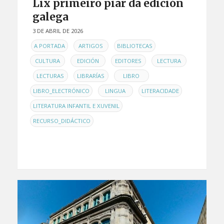
Lix primeiro piar da edición
galega
3 DE ABRIL DE 2026
EN
,
,
,
A PORTADA
ARTIGOS
BIBLIOTECAS
,
,
,
CULTURA
EDICIÓN
EDITORES
LECTURA
,
,
,
,
LECTURAS
LIBRARÍAS
LIBRO
,
,
,
LIBRO_ELECTRÓNICO
LINGUA
LITERACIDADE
,
LITERATURA INFANTIL E XUVENIL
RECURSO_DIDÁCTICO