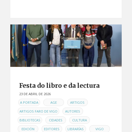
Festa do libro e da lectura
23 DE ABRIL DE 2026
EN
,
,
,
A PORTADA
AGE
ARTIGOS
,
,
ARTIGOS FARO DE VIGO
AUTORES
,
,
,
BIBLIOTECAS
CIDADES
CULTURA
,
,
,
EDICIÓN
EDITORES
LIBRARÍAS
VIGO