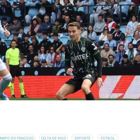
,
,
,
AMPO DO FRAGOSO
CELTA DE VIGO
DEPORTE
FÚTBOL