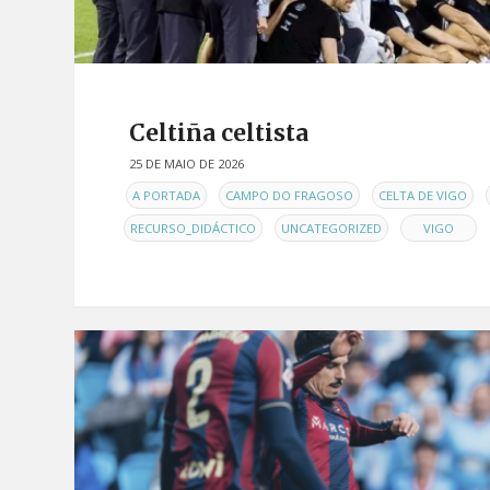
Celtiña celtista
25 DE MAIO DE 2026
EN
,
,
,
A PORTADA
CAMPO DO FRAGOSO
CELTA DE VIGO
,
,
RECURSO_DIDÁCTICO
UNCATEGORIZED
VIGO