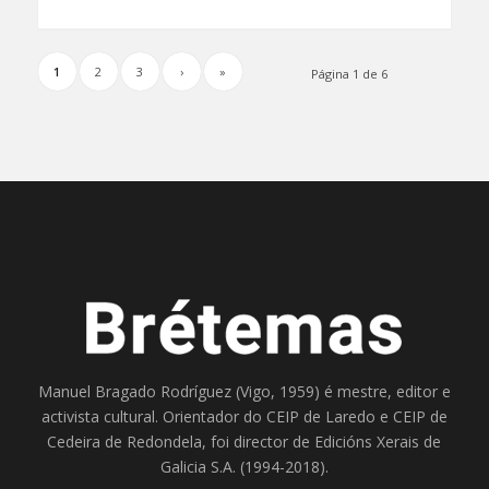
1
2
3
›
»
Página 1 de 6
Manuel Bragado Rodríguez (Vigo, 1959) é mestre, editor e
activista cultural. Orientador do
CEIP de Laredo
e
CEIP de
Cedeira
de Redondela, foi director de
Edicións Xerais de
Galicia S.A
. (1994-2018).