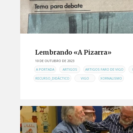
Lembrando «A Pizarra»
10 DE OUTUBRO DE 2023
EN
,
,
,
A PORTADA
ARTIGOS
ARTIGOS FARO DE VIGO
,
,
RECURSO_DIDÁCTICO
VIGO
XORNALISMO