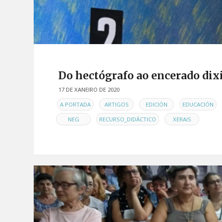
Do hectógrafo ao encerado dixi
17 DE XANEIRO DE 2020
EN
,
,
,
,
A PORTADA
ARTIGOS
EDICIÓN
EDUCACIÓN
,
,
NEG
RECURSO_DIDÁCTICO
XERAIS