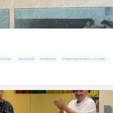
,
,
,
,
EDICIÓN
EDUCACIÓN
EFEMÉRIDES
LITERATURA INFANTIL E XUVENIL