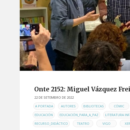
Onte 2152: Miguel Vázquez Frei
22 DE SETEMBRO DE 2022
EN
,
,
,
A PORTADA
AUTORES
BIBLIOTECAS
CÓMIC
,
,
EDUCACIÓN
EDUCACIÓN_PARA_A_PAZ
LITERATURA INF
,
,
,
RECURSO_DIDÁCTICO
TEATRO
VIGO
XER