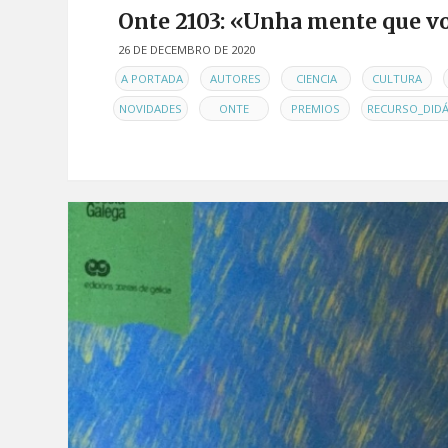
Onte 2103: «Unha mente que v
26 DE DECEMBRO DE 2020
EN
,
,
,
,
A PORTADA
AUTORES
CIENCIA
CULTURA
,
,
,
NOVIDADES
ONTE
PREMIOS
RECURSO_DID