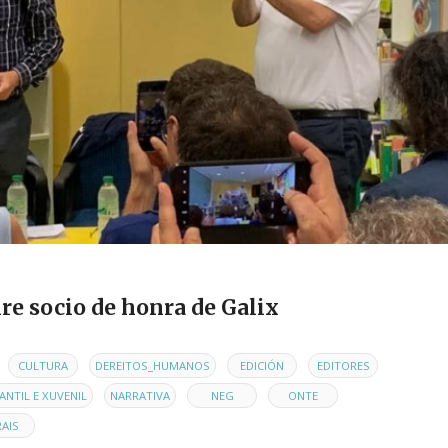
re socio de honra de Galix
,
,
,
,
,
CULTURA
DEREITOS_HUMANOS
EDICIÓN
EDITORES
,
,
,
,
ANTIL E XUVENIL
NARRATIVA
NEG
ONTE
AIS