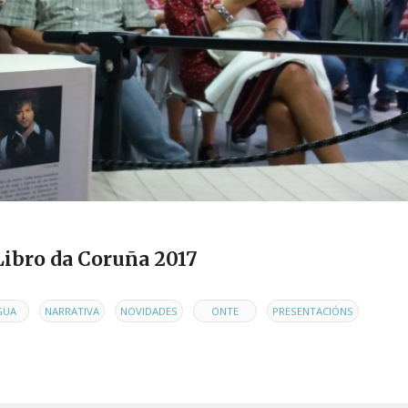
 Libro da Coruña 2017
,
,
,
,
,
GUA
NARRATIVA
NOVIDADES
ONTE
PRESENTACIÓNS