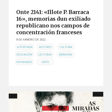
Onte 2141: «Illote P. Barraca
16», memorias dun exiliado
republicano nos campos de
concentración franceses
8 DE XANEIRO DE 2022
EN
,
,
,
A PORTADA
AUTORES
CULTURA
,
,
,
EDUCACIÓN
LECTURAS
MEMORIA
,
NOVIDADES
ONTE