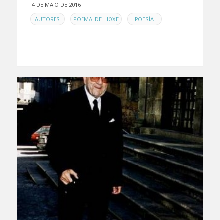
4 DE MAIO DE 2016
EN
,
,
AUTORES
POEMA_DE_HOXE
POESÍA