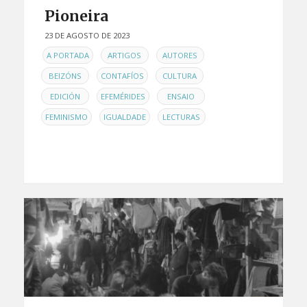
Pioneira
23 DE AGOSTO DE 2023
EN
,
,
,
A PORTADA
ARTIGOS
AUTORES
,
,
,
BEIZÓNS
CONTAFÍOS
CULTURA
,
,
,
EDICIÓN
EFEMÉRIDES
ENSAIO
,
,
FEMINISMO
IGUALDADE
LECTURAS