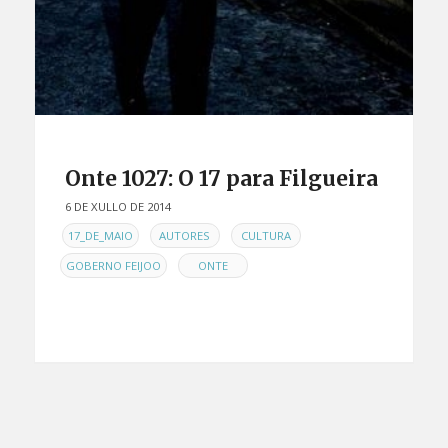
Onte 1027: O 17 para Filgueira
6 DE XULLO DE 2014
EN
,
,
,
17_DE_MAIO
AUTORES
CULTURA
,
GOBERNO FEIJOO
ONTE