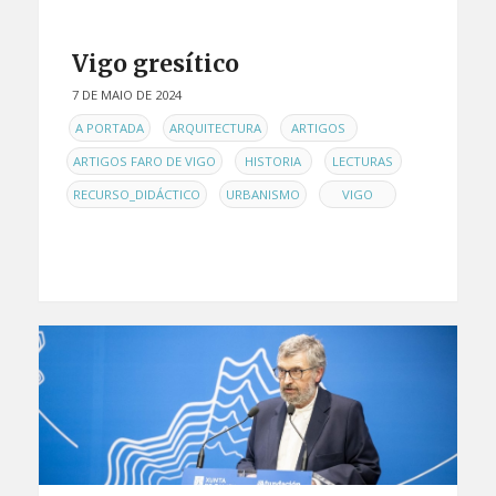
Vigo gresítico
7 DE MAIO DE 2024
EN
,
,
,
A PORTADA
ARQUITECTURA
ARTIGOS
,
,
,
ARTIGOS FARO DE VIGO
HISTORIA
LECTURAS
,
,
RECURSO_DIDÁCTICO
URBANISMO
VIGO