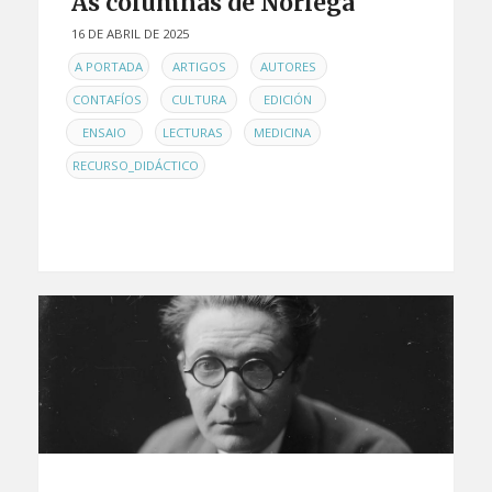
As columnas de Noriega
16 DE ABRIL DE 2025
EN
,
,
,
A PORTADA
ARTIGOS
AUTORES
,
,
,
CONTAFÍOS
CULTURA
EDICIÓN
,
,
,
ENSAIO
LECTURAS
MEDICINA
RECURSO_DIDÁCTICO