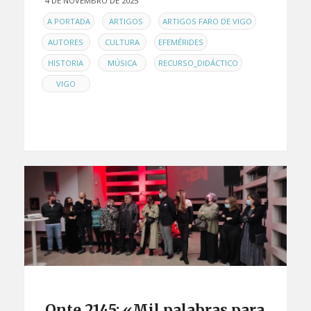
4 DE NOVEMBRO DE 2025
EN
,
,
,
A PORTADA
ARTIGOS
ARTIGOS FARO DE VIGO
,
,
,
AUTORES
CULTURA
EFEMÉRIDES
,
,
,
HISTORIA
MÚSICA
RECURSO_DIDÁCTICO
VIGO
Onte 2145: «Mil palabras para