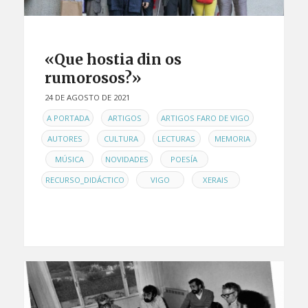
«Que hostia din os
rumorosos?»
24 DE AGOSTO DE 2021
EN
,
,
,
A PORTADA
ARTIGOS
ARTIGOS FARO DE VIGO
,
,
,
AUTORES
CULTURA
LECTURAS
MEMORIA
,
,
,
,
MÚSICA
NOVIDADES
POESÍA
,
,
RECURSO_DIDÁCTICO
VIGO
XERAIS