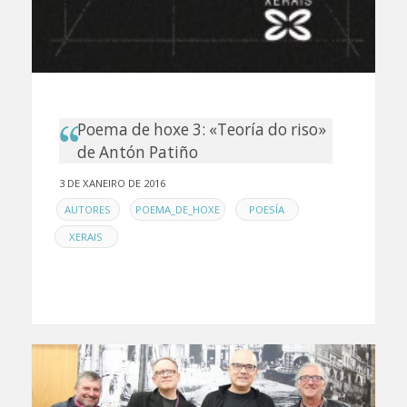
Poema de hoxe 3: «Teoría do riso»
de Antón Patiño
3 DE XANEIRO DE 2016
EN
,
,
,
AUTORES
POEMA_DE_HOXE
POESÍA
XERAIS