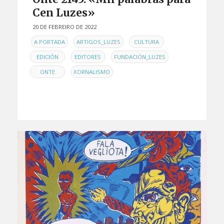
Cen Luzes»
20 DE FEBREIRO DE 2022
EN
,
,
,
A PORTADA
ARTIGOS_LUZES
CULTURA
,
,
,
EDICIÓN
EDITORES
FUNDACIÓN_LUZES
,
ONTE
XORNALISMO