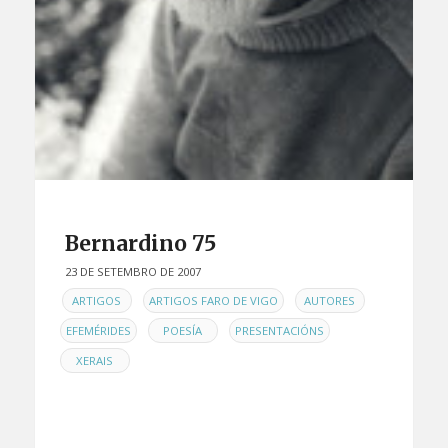
Bernardino 75
23 DE SETEMBRO DE 2007
EN
,
,
,
ARTIGOS
ARTIGOS FARO DE VIGO
AUTORES
,
,
,
EFEMÉRIDES
POESÍA
PRESENTACIÓNS
XERAIS