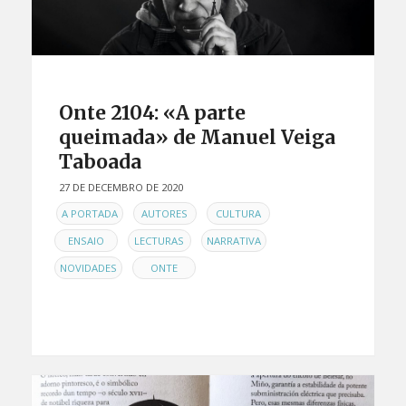
Onte 2104: «A parte
queimada» de Manuel Veiga
Taboada
27 DE DECEMBRO DE 2020
EN
,
,
,
A PORTADA
AUTORES
CULTURA
,
,
,
ENSAIO
LECTURAS
NARRATIVA
,
NOVIDADES
ONTE