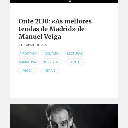
Onte 2130: «As mellores
tendas de Madrid» de
Manuel Veiga
4 DE ABRIL DE 2021
EN
,
,
,
A PORTADA
CULTURA
LECTURAS
,
,
,
NARRATIVA
NOVIDADES
ONTE
,
VIGO
XERAIS