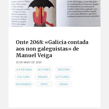
Onte 2068: «Galicia contada
aos non galeguistas» de
Manuel Veiga
25 DE MAIO DE 2020
EN
,
,
,
A PORTADA
AUTORES
BEIZÓNS
,
,
,
CULTURA
ENSAIO
LECTURAS
,
,
NOVIDADES
ONTE
XERAIS