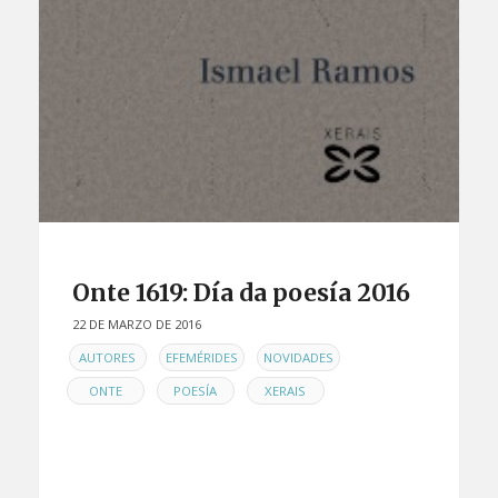
Onte 1619: Día da poesía 2016
22 DE MARZO DE 2016
EN
,
,
,
AUTORES
EFEMÉRIDES
NOVIDADES
,
,
ONTE
POESÍA
XERAIS