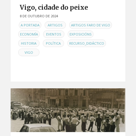
Vigo, cidade do peixe
8 DE OUTUBRO DE 2024
EN
,
,
,
A PORTADA
ARTIGOS
ARTIGOS FARO DE VIGO
,
,
,
ECONOMÍA
EVENTOS
EXPOSICIÓNS
,
,
,
HISTORIA
POLÍTICA
RECURSO_DIDÁCTICO
VIGO