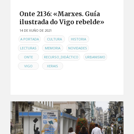
Onte 2136: «Marxes. Guía
ilustrada do Vigo rebelde»
14 DE XUÑO DE 2021
EN
,
,
,
A PORTADA
CULTURA
HISTORIA
,
,
,
LECTURAS
MEMORIA
NOVIDADES
,
,
,
ONTE
RECURSO_DIDÁCTICO
URBANISMO
,
VIGO
XERAIS