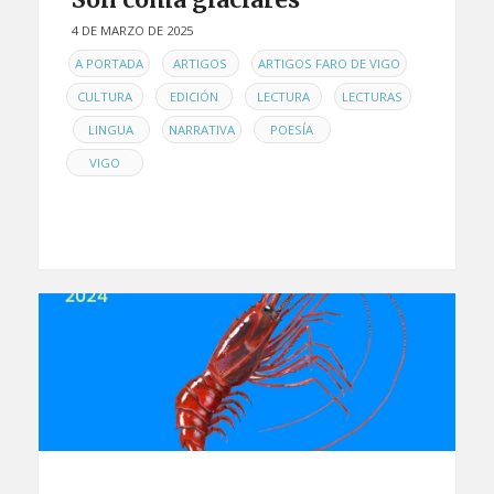
4 DE MARZO DE 2025
EN
,
,
,
A PORTADA
ARTIGOS
ARTIGOS FARO DE VIGO
,
,
,
CULTURA
EDICIÓN
LECTURA
LECTURAS
,
,
,
,
LINGUA
NARRATIVA
POESÍA
VIGO