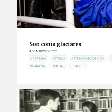
Son coma glaciares
4 DE MARZO DE 2025
EN
,
,
,
A PORTADA
ARTIGOS
ARTIGOS FARO DE VIGO
,
,
NARRATIVA
POESÍA
VIGO