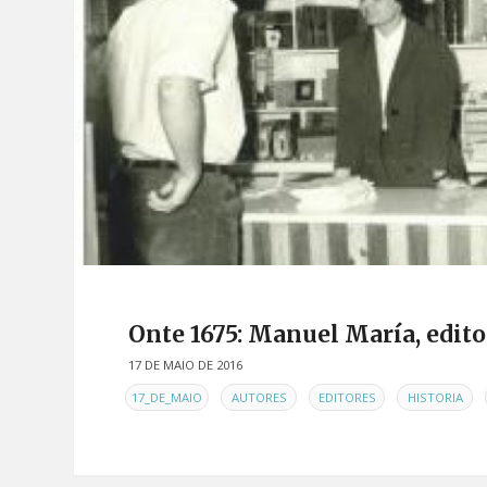
Onte 1675: Manuel María, edito
17 DE MAIO DE 2016
EN
,
,
,
,
17_DE_MAIO
AUTORES
EDITORES
HISTORIA