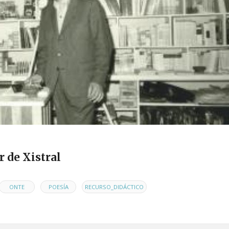
r de Xistral
,
,
ONTE
POESÍA
RECURSO_DIDÁCTICO