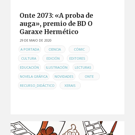
Onte 2073: «A proba de
auga», premio de BD O
Garaxe Hermético
29 DE MAIO DE 2020
EN
,
,
,
A PORTADA
CIENCIA
CÓMIC
,
,
,
CULTURA
EDICIÓN
EDITORES
,
,
,
EDUCACIÓN
ILUSTRACIÓN
LECTURAS
,
,
,
NOVELA GRÁFICA
NOVIDADES
ONTE
,
RECURSO_DIDÁCTICO
XERAIS