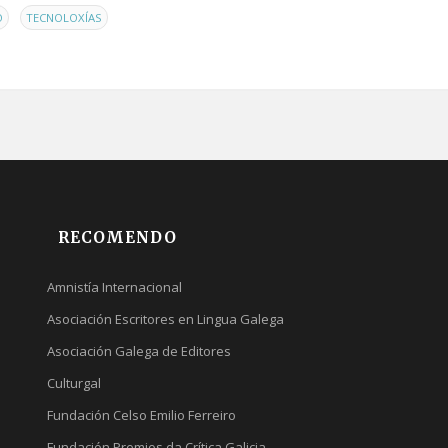
,
O
TECNOLOXÍAS
RECOMENDO
Amnistía Internacional
Asociación Escritores en Lingua Galega
Asociación Galega de Editores
Culturgal
Fundación Celso Emilio Ferreiro
Fundación Premios da Crítica Galicia