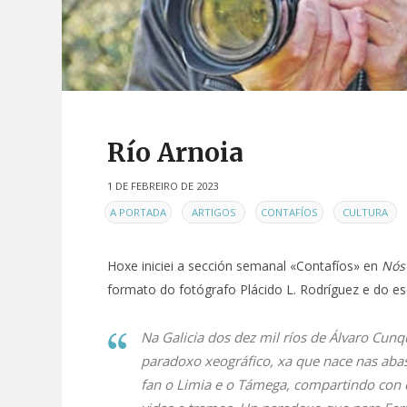
Río Arnoia
1 DE FEBREIRO DE 2023
EN
,
,
,
,
A PORTADA
ARTIGOS
CONTAFÍOS
CULTURA
Hoxe iniciei a sección semanal «Contafíos» en
Nós 
formato do fotógrafo Plácido L. Rodríguez e do es
Na Galicia dos dez mil ríos de Álvaro Cunq
paradoxo xeográfico, xa que nace nas aba
fan o Limia e o Támega, compartindo con e