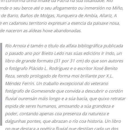
ín conforma unha imaxe da Patria na súa totalidade. Río
ende o seu berce até o seu afogamento ou inmersión no Miño,
 de Bario, Baños de Molgas, Xunqueira de Ambía, Allariz, A
en cadanseu territorio expresan a esencia da paisaxe nosa,
onde naceron as aldeas hoxe abandonadas.
Río Arnoia
é tamén o título da alfaia bibliográfica publicada
o pasado ano por Bieito Ledo nas súas edicións Ir Indo, un
libro de grande formato (31 por 31 cm) do que son autores
o fotógrafo Plácido L. Rodríguez e o escritor Xosé Benito
Reza, sendo prologado de forma moi brillante por X.L.
Méndez Ferrín. Un traballo excepcional do veterano
fotógrafo de Gomesende que convida a descubrir o cordón
fluvial ourensán máis longo e a súa bacía, que quixo retratar
espida de seres humanos, amosando a súa grandeza e
poder, contando apenas coa presenza da natureza e
dalgunhas pontes, que abrazan o río coa historia. Un libro
no que destaca a poética fluvial que destilan cada un dos