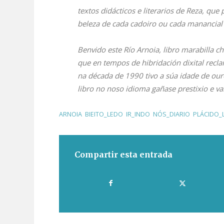
textos didácticos e literarios de Reza, q
beleza de cada cadoiro ou cada manancial 
Benvido este
Río Arnoia
, libro marabilla 
que en tempos de hibridación dixital recl
na década de 1990 tivo a súa idade de our
libro no noso idioma gañase prestixio e va
ARNOIA
,
BIEITO_LEDO
,
IR_INDO
,
NÓS_DIARIO
,
PLÁCIDO_
Compartir esta entrada