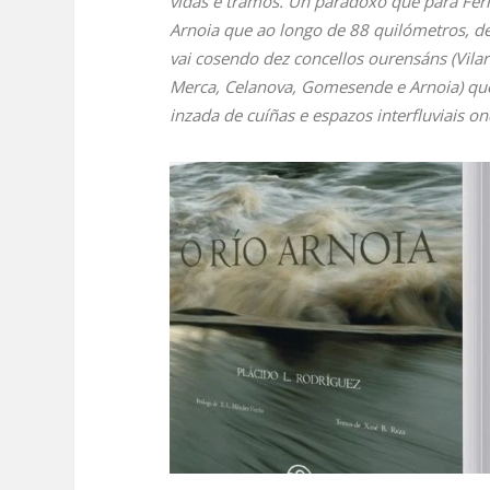
vidas e tramos. Un paradoxo que para Ferr
Arnoia que ao longo de 88 quilómetros, d
vai cosendo dez concellos ourensáns (Vilar
Merca, Celanova, Gomesende e Arnoia) que 
inzada de cuíñas e espazos interfluviais 