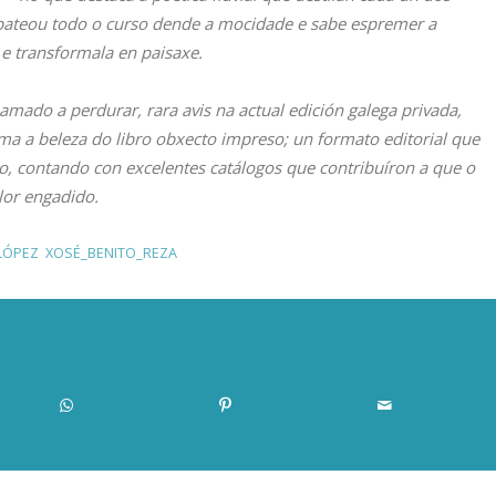
ue pateou todo o curso dende a mocidade e sabe espremer a
e transformala en paisaxe.
chamado a perdurar,
rara avis
na actual edición galega privada,
ama a beleza do libro obxecto impreso; un formato editorial que
o, contando con excelentes catálogos que contribuíron a que o
lor engadido.
LÓPEZ
,
XOSÉ_BENITO_REZA