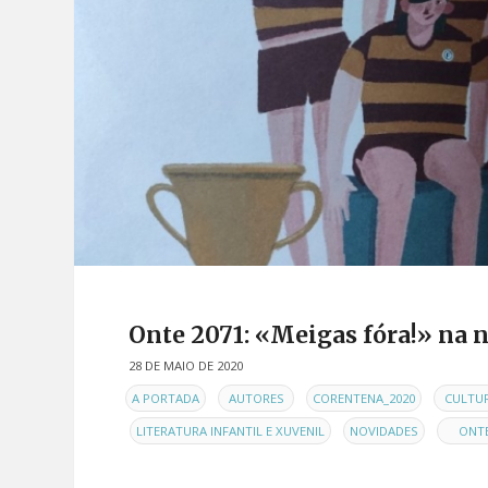
Onte 2071: «Meigas fóra!» na 
28 DE MAIO DE 2020
EN
,
,
,
A PORTADA
AUTORES
CORENTENA_2020
CULTU
,
,
,
LITERATURA INFANTIL E XUVENIL
NOVIDADES
ONT