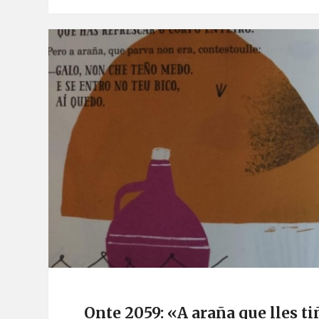
Onte 2059: «A araña que lles t