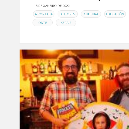
13 DE XANEIRO DE 2020
EN
,
,
,
,
A PORTADA
AUTORES
CULTURA
EDUCACIÓN
,
ONTE
XERAIS