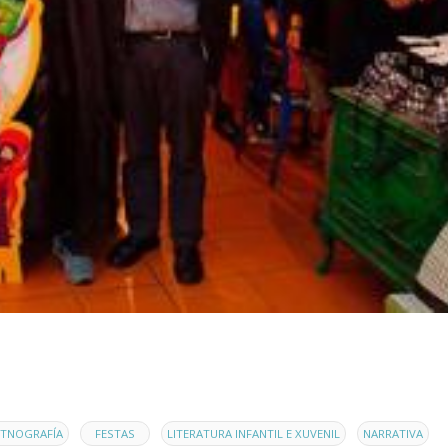
,
,
,
,
ETNOGRAFÍA
FESTAS
LITERATURA INFANTIL E XUVENIL
NARRATIVA