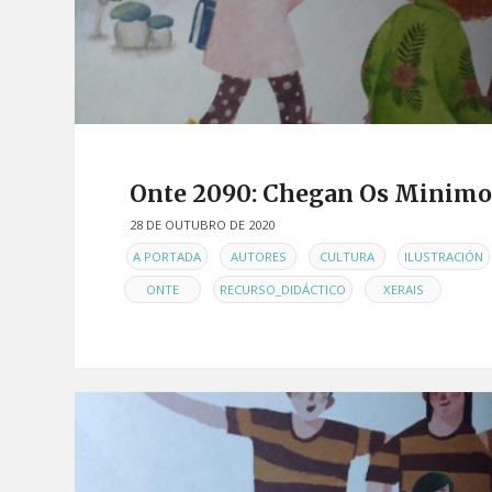
Onte 2090: Chegan Os Minimor
28 DE OUTUBRO DE 2020
EN
,
,
,
A PORTADA
AUTORES
CULTURA
ILUSTRACIÓN
,
,
ONTE
RECURSO_DIDÁCTICO
XERAIS