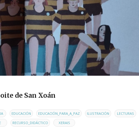
noite de San Xoán
,
,
,
,
RA
EDUCACIÓN
EDUCACIÓN_PARA_A_PAZ
ILUSTRACIÓN
LECTURAS
,
,
E
RECURSO_DIDÁCTICO
XERAIS