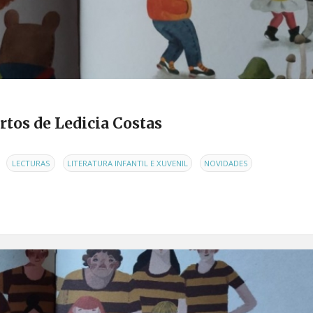
tos de Ledicia Costas
,
,
,
,
LECTURAS
LITERATURA INFANTIL E XUVENIL
NOVIDADES