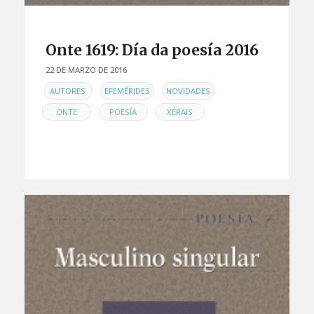
Onte 1619: Día da poesía 2016
22 DE MARZO DE 2016
EN
,
,
,
AUTORES
EFEMÉRIDES
NOVIDADES
,
,
ONTE
POESÍA
XERAIS