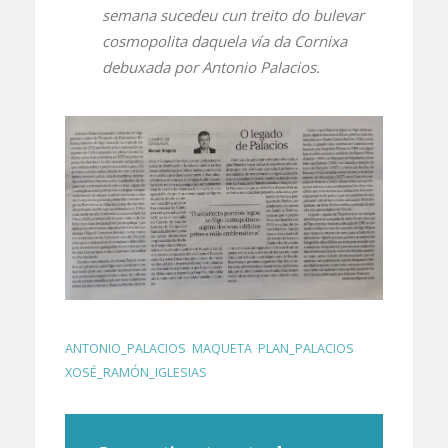
semana sucedeu cun treito do bulevar
cosmopolita daquela vía da Cornixa
debuxada por Antonio Palacios.
ANTONIO_PALACIOS
,
MAQUETA
,
PLAN_PALACIOS
,
XOSÉ_RAMÓN_IGLESIAS