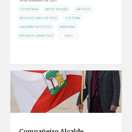
16 DE FEBREIRO DE 2021
EN
,
,
,
A PORTADA
ARTES VISUAIS
ARTIGOS
,
,
ARTIGOS FARO DE VIGO
CULTURA
,
,
GALERÍAS DE FOTOS
MEMORIA
,
RECURSO_DIDÁCTICO
VIGO
Compañeiro Alcalde