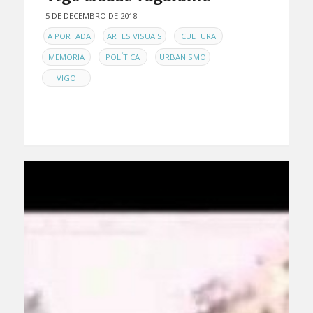
5 DE DECEMBRO DE 2018
EN
,
,
,
A PORTADA
ARTES VISUAIS
CULTURA
,
,
,
MEMORIA
POLÍTICA
URBANISMO
VIGO