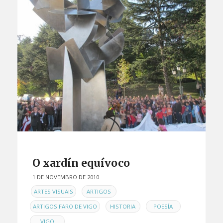
O xardín equívoco
1 DE NOVEMBRO DE 2010
EN
,
,
ARTES VISUAIS
ARTIGOS
,
,
,
ARTIGOS FARO DE VIGO
HISTORIA
POESÍA
VIGO