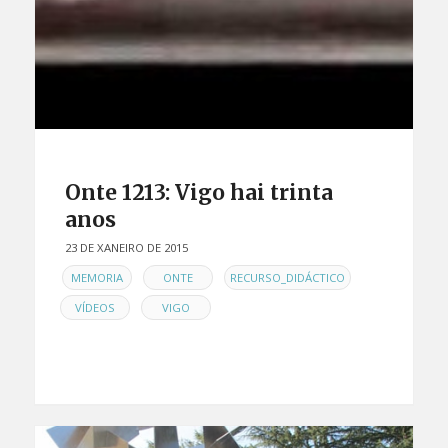
Onte 1213: Vigo hai trinta
anos
23 DE XANEIRO DE 2015
EN
,
,
,
MEMORIA
ONTE
RECURSO_DIDÁCTICO
,
VÍDEOS
VIGO