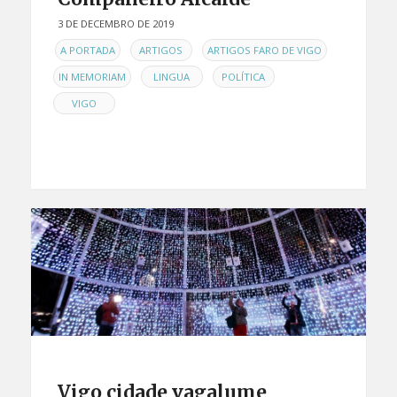
3 DE DECEMBRO DE 2019
EN
,
,
,
A PORTADA
ARTIGOS
ARTIGOS FARO DE VIGO
,
,
,
IN MEMORIAM
LINGUA
POLÍTICA
VIGO
Vigo cidade vagalume