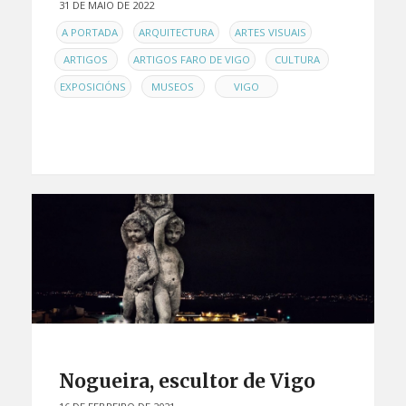
31 DE MAIO DE 2022
EN
,
,
,
A PORTADA
ARQUITECTURA
ARTES VISUAIS
,
,
,
ARTIGOS
ARTIGOS FARO DE VIGO
CULTURA
,
,
EXPOSICIÓNS
MUSEOS
VIGO
Nogueira, escultor de Vigo