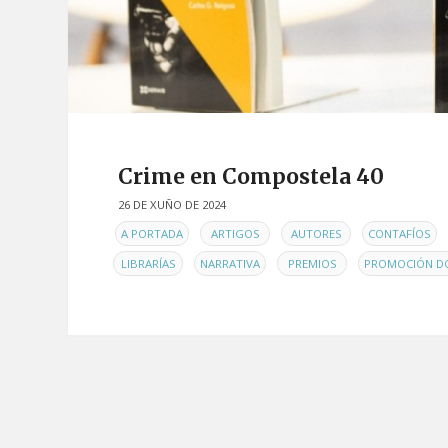
Crime en Compostela 40
26 DE XUÑO DE 2024
EN
,
,
,
,
A PORTADA
ARTIGOS
AUTORES
CONTAFÍOS
,
,
,
LIBRARÍAS
NARRATIVA
PREMIOS
PROMOCIÓN DO