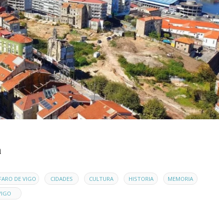
a
,
,
,
,
,
FARO DE VIGO
CIDADES
CULTURA
HISTORIA
MEMORIA
VIGO