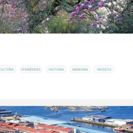
,
,
,
,
,
CULTURA
EFEMÉRIDES
HISTORIA
MEMORIA
MUSEOS