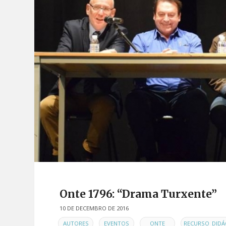
Onte 1796: “Drama Turxente”
10 DE DECEMBRO DE 2016
EN
,
,
,
AUTORES
EVENTOS
ONTE
RECURSO_DIDÁ