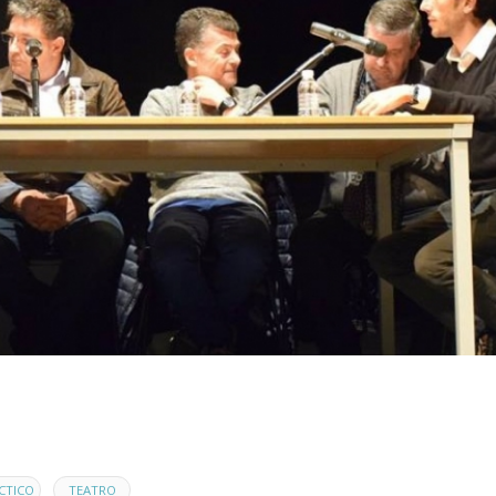
,
CTICO
TEATRO