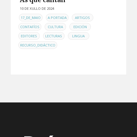
10 DE XULLO DE 2024
EN
,
,
,
17_DE_MAIO
A PORTADA
ARTIGOS
,
,
,
CONTAFÍOS
CULTURA
EDICIÓN
,
,
,
EDITORES
LECTURAS
LINGUA
RECURSO_DIDÁCTICO