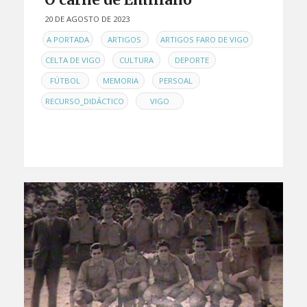
20 DE AGOSTO DE 2023
EN
,
,
,
A PORTADA
ARTIGOS
ARTIGOS FARO DE VIGO
,
,
,
CELTA DE VIGO
CULTURA
DEPORTE
,
,
,
FÚTBOL
MEMORIA
PERSOAL
,
RECURSO_DIDÁCTICO
VIGO