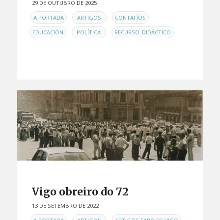
29 DE OUTUBRO DE 2025
EN
,
,
,
A PORTADA
ARTIGOS
CONTAFÍOS
,
,
EDUCACIÓN
POLÍTICA
RECURSO_DIDÁCTICO
Vigo obreiro do 72
13 DE SETEMBRO DE 2022
EN
,
,
,