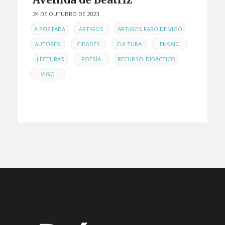
24 DE OUTUBRO DE 2023
EN
,
,
,
A PORTADA
ARTIGOS
ARTIGOS FARO DE VIGO
,
,
,
AUTORES
CIDADES
CULTURA
ENSAIO
,
,
,
,
LECTURAS
POESÍA
RECURSO_DIDÁCTICO
VIGO