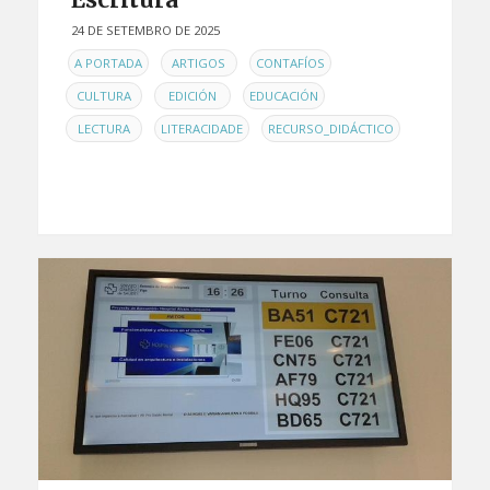
24 DE SETEMBRO DE 2025
EN
,
,
,
A PORTADA
ARTIGOS
CONTAFÍOS
,
,
,
CULTURA
EDICIÓN
EDUCACIÓN
,
,
LECTURA
LITERACIDADE
RECURSO_DIDÁCTICO