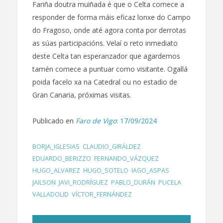
Fariña doutra muiñada é que o Celta comece a
responder de forma máis eficaz lonxe do Campo
do Fragoso, onde até agora conta por derrotas
as súas participacións. Velaí o reto inmediato
deste Celta tan esperanzador que agardemos
tamén comece a puntuar como visitante. Ogallá
poida facelo xa na Catedral ou no estadio de
Gran Canaria, próximas visitas.
Publicado en
Faro de Vigo
: 17/09/2024
BORJA_IGLESIAS
,
CLAUDIO_GIRÁLDEZ
,
EDUARDO_BERIZZO
,
FERNANDO_VÁZQUEZ
,
HUGO_ALVAREZ
,
HUGO_SOTELO
,
IAGO_ASPAS
,
JAILSON
,
JAVI_RODRÍGUEZ
,
PABLO_DURÁN
,
PUCELA
,
VALLADOLID
,
VÍCTOR_FERNÁNDEZ