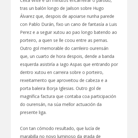
Celta vinte e un minutos encarreirar o partido,
tras un balón longo de Jailson sobre Hugo
Álvarez que, despois de apoiarse nunha parede
con Pablo Durán, fixo un cano de fantasía a Luis
Perez e a seguir xutou ao pao longo batendo ao
porteiro, a quen se lle coou entre as pernas.
Outro gol memorable do carrileiro ourensán
que, un cuarto de hora despois, dende a banda
esquerda asistiría a Iago Aspas que entrando por
dentro xutou en carreira sobre o porteiro,
rexeitamento que aproveitou de cabeza e a
porta baleira Borja Iglesias. Outro gol de
magnífica factura que contaba coa participación
do ourensán, na súa mellor actuación da
presente liga.
Con tan cómodo resultado, que lucía de
marabilla no novo luminoso da grada de