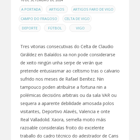
EN
,
,
,
A PORTADA
ARTIGOS
ARTIGOS FARO DE VIGO
,
,
CAMPO DO FRAGOSO
CELTA DE VIGO
,
,
DEPORTE
FÚTBOL
VIGO
Tres vitorias consecutivas do Celta de Claudio
Giráldez en Balaídos xa non pode considerarse
de xeito ningún unha serpe de verán que
pretende entusiasmar ao celtismo tras o calvario
sufrido nos meses de Rafael Benítez. Nin
tampouco poden atribuírse a fortuna nin a
polémicas decisións arbitrais ou da sala VAR ou
sequera a aparente debilidade amosada polos
visitantes, Deportivo Alavés, Valencia e onte
Real Valladolid. Xaora, semella moito máis
razoable consideralas froito do excelente
traballo do cadro técnico do adestrador de Cans