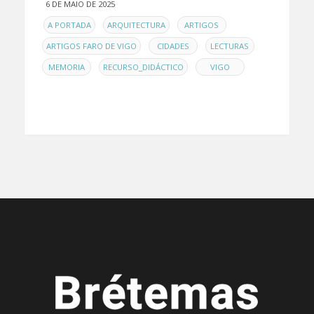
6 DE MAIO DE 2025
EN
,
,
,
A PORTADA
ARQUITECTURA
ARTIGOS
,
,
,
ARTIGOS FARO DE VIGO
CIDADES
LECTURAS
,
,
MEMORIA
RECURSO_DIDÁCTICO
VIGO