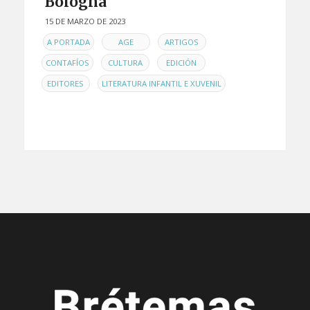
Bologna
15 DE MARZO DE 2023
EN
,
,
,
A PORTADA
AGE
ARTIGOS
,
,
,
CONTAFÍOS
CULTURA
EDICIÓN
,
EDITORES
LITERATURA INFANTIL E XUVENIL