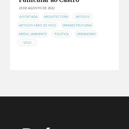
23 DE AGOSTO DE 2022
EN
,
,
,
A PORTADA
ARQUITECTURA
ARTIGOS
,
,
ARTIGOS FARO DE VIGO
INFRAESTRUTURAS
,
,
,
MEDIO_AMBIENTE
POLÍTICA
URBANISMO
VIGO