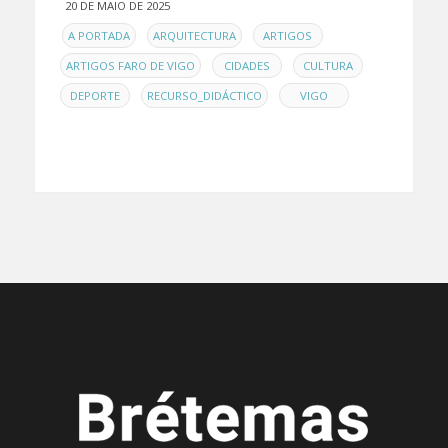
20 DE MAIO DE 2025
EN
,
,
,
A PORTADA
ARQUITECTURA
ARTIGOS
,
,
,
ARTIGOS FARO DE VIGO
CIDADES
CULTURA
,
,
DEPORTE
RECURSO_DIDÁCTICO
VIGO