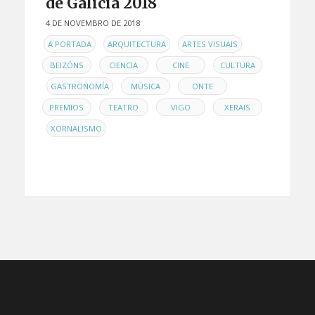
de Galicia 2018
4 DE NOVEMBRO DE 2018
EN
,
,
,
A PORTADA
ARQUITECTURA
ARTES VISUAIS
,
,
,
BEIZÓNS
CIENCIA
CINE
CULTURA
,
,
,
,
GASTRONOMÍA
MÚSICA
ONTE
,
,
,
PREMIOS
TEATRO
VIGO
XERAIS
,
XORNALISMO