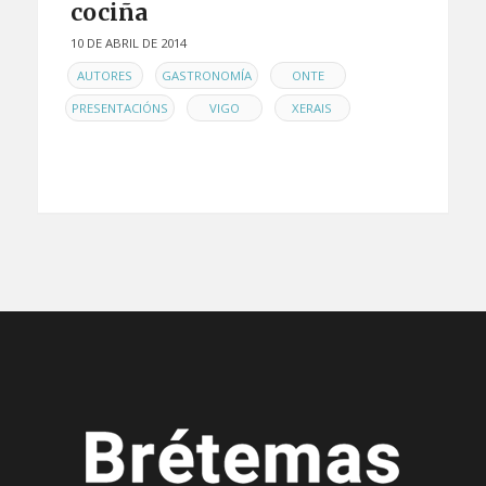
cociña
10 DE ABRIL DE 2014
EN
,
,
,
AUTORES
GASTRONOMÍA
ONTE
,
,
PRESENTACIÓNS
VIGO
XERAIS