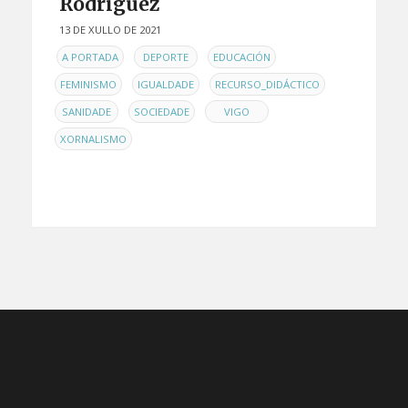
Rodríguez
13 DE XULLO DE 2021
EN
,
,
,
A PORTADA
DEPORTE
EDUCACIÓN
,
,
,
FEMINISMO
IGUALDADE
RECURSO_DIDÁCTICO
,
,
,
SANIDADE
SOCIEDADE
VIGO
XORNALISMO