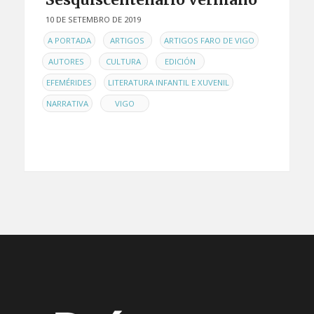
10 DE SETEMBRO DE 2019
EN
,
,
,
A PORTADA
ARTIGOS
ARTIGOS FARO DE VIGO
,
,
,
AUTORES
CULTURA
EDICIÓN
,
,
EFEMÉRIDES
LITERATURA INFANTIL E XUVENIL
,
NARRATIVA
VIGO