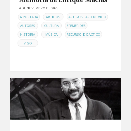
4 DE NOVEMBRO DE 2025
EN
,
,
,
A PORTADA
ARTIGOS
ARTIGOS FARO DE VIGO
,
,
,
AUTORES
CULTURA
EFEMÉRIDES
,
,
,
HISTORIA
MÚSICA
RECURSO_DIDÁCTICO
VIGO