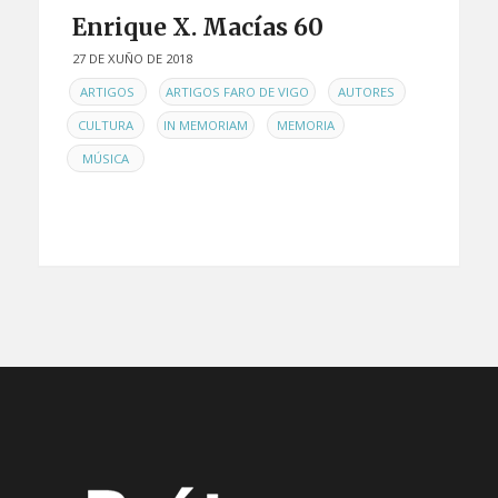
Enrique X. Macías 60
27 DE XUÑO DE 2018
EN
,
,
,
ARTIGOS
ARTIGOS FARO DE VIGO
AUTORES
,
,
,
CULTURA
IN MEMORIAM
MEMORIA
MÚSICA