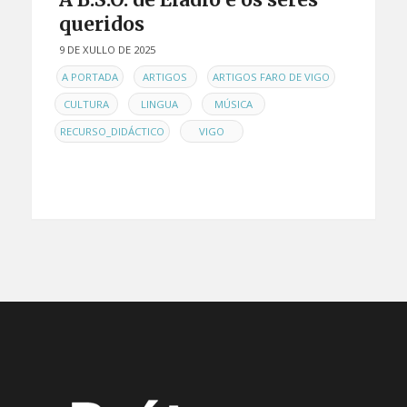
queridos
9 DE XULLO DE 2025
EN
,
,
,
A PORTADA
ARTIGOS
ARTIGOS FARO DE VIGO
,
,
,
CULTURA
LINGUA
MÚSICA
,
RECURSO_DIDÁCTICO
VIGO