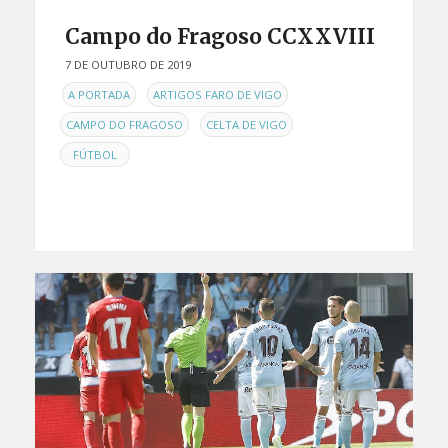
Campo do Fragoso CCXXVIII
7 DE OUTUBRO DE 2019
EN
,
,
A PORTADA
ARTIGOS FARO DE VIGO
,
,
CAMPO DO FRAGOSO
CELTA DE VIGO
FÚTBOL