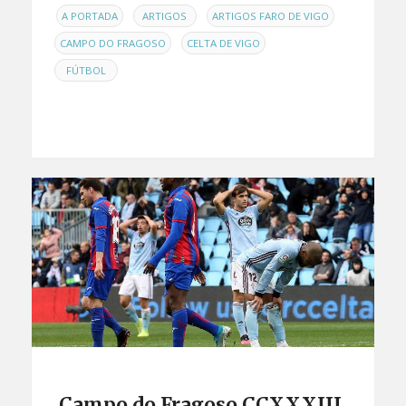
EN
,
,
,
A PORTADA
ARTIGOS
ARTIGOS FARO DE VIGO
,
,
CAMPO DO FRAGOSO
CELTA DE VIGO
FÚTBOL
Campo do Fragoso CCXXXIII