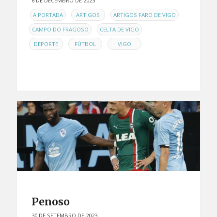
6 DE DECEMBRO DE 2023
EN
,
,
,
A PORTADA
ARTIGOS
ARTIGOS FARO DE VIGO
,
,
CAMPO DO FRAGOSO
CELTA DE VIGO
,
,
DEPORTE
FÚTBOL
VIGO
Penoso
30 DE SETEMBRO DE 2023