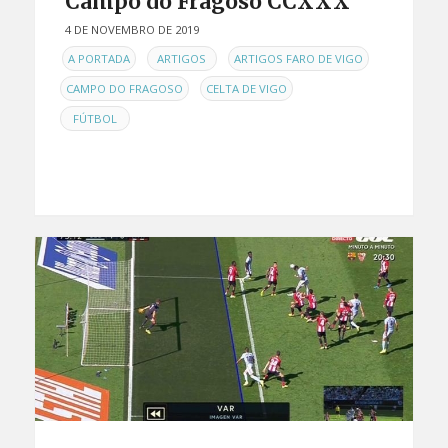
Campo do Fragoso CCXXX
4 DE NOVEMBRO DE 2019
EN
,
,
,
A PORTADA
ARTIGOS
ARTIGOS FARO DE VIGO
,
,
CAMPO DO FRAGOSO
CELTA DE VIGO
FÚTBOL