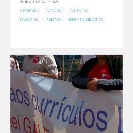
29 DE OUTUBRO DE 2025
EN
,
,
,
A PORTADA
ARTIGOS
CONTAFÍOS
,
,
EDUCACIÓN
POLÍTICA
RECURSO_DIDÁCTICO