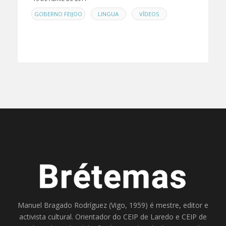
EN
,
,
GOBERNO FEIJOO
LINGUA
VÍDEOS
Manuel Bragado Rodríguez (Vigo, 1959) é mestre, editor e
activista cultural. Orientador do
CEIP de Laredo
e
CEIP de