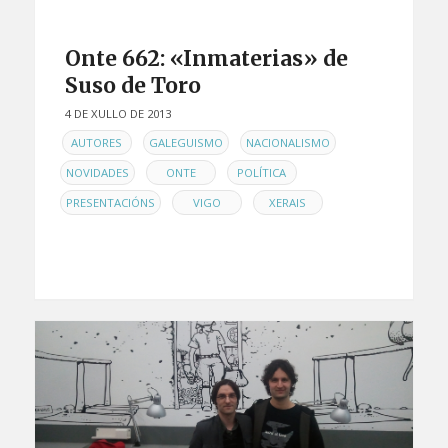
Onte 662: «Inmaterias» de
Suso de Toro
4 DE XULLO DE 2013
EN
,
,
,
AUTORES
GALEGUISMO
NACIONALISMO
,
,
,
NOVIDADES
ONTE
POLÍTICA
,
,
PRESENTACIÓNS
VIGO
XERAIS