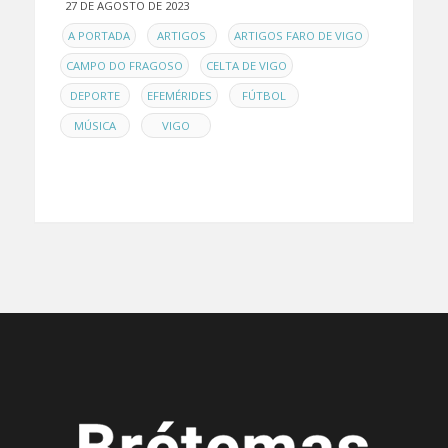
27 DE AGOSTO DE 2023
EN
,
,
,
A PORTADA
ARTIGOS
ARTIGOS FARO DE VIGO
,
,
CAMPO DO FRAGOSO
CELTA DE VIGO
,
,
,
DEPORTE
EFEMÉRIDES
FÚTBOL
,
MÚSICA
VIGO