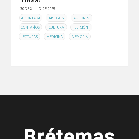
30 DE XULLO DE 2025
EN
,
,
,
A PORTADA
ARTIGOS
AUTORES
,
,
,
CONTAFÍOS
CULTURA
EDICIÓN
,
,
LECTURAS
MEDICINA
MEMORIA