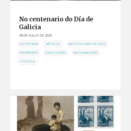
No centenario do Día de
Galicia
28 DE XULLO DE 2020
EN
,
,
,
A PORTADA
ARTIGOS
ARTIGOS FARO DE VIGO
,
,
,
EFEMÉRIDES
GALEGUISMO
NACIONALISMO
POLÍTICA