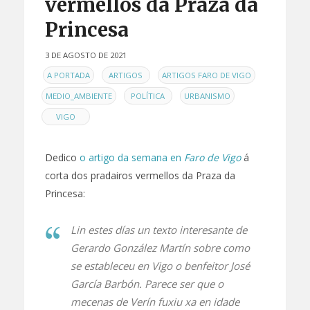
vermellos da Praza da
Princesa
3 DE AGOSTO DE 2021
EN
,
,
,
A PORTADA
ARTIGOS
ARTIGOS FARO DE VIGO
,
,
,
MEDIO_AMBIENTE
POLÍTICA
URBANISMO
VIGO
Dedico
o artigo da semana en
Faro de Vigo
á
corta dos pradairos vermellos da Praza da
Princesa:
Lin estes días un texto interesante de
Gerardo González Martín sobre como
se estableceu en Vigo o benfeitor José
García Barbón. Parece ser que o
mecenas de Verín fuxiu xa en idade