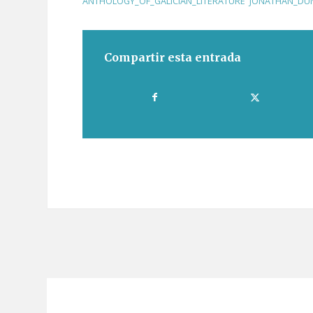
ANTHOLOGY_OF_GALICIAN_LITERATURE
,
JONATHAN_DU
Compartir esta entrada