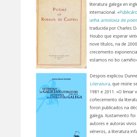
literatura galega en in
internacional. «
Publicáro
unha
antoloxía de po
traducida por Charles D
Houbo que esperar vinte
nove títulos, na de 200
crecemento exponencial
estamos no bo camiño»
Despois explicou Dunne
Literatura
, que reúne s
1981 e 2011. «O limiar 
coñecemento da literatu
foron publicados na déc
galega. Xustamento foi 
autores e autoras vivos
xéneros, a literatura inf