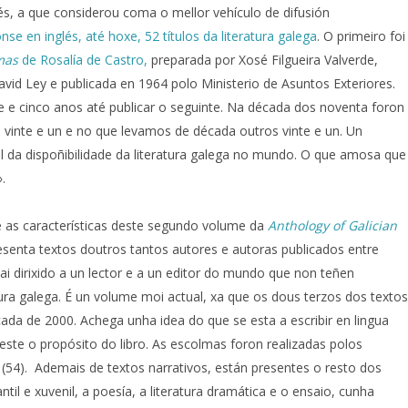
glés, a que considerou coma o mellor vehículo de difusión
nse en inglés, até hoxe, 52 títulos da literatura galega
. O primeiro foi
emas
de Rosalía de Castro,
preparada por Xosé Filgueira Valverde,
avid Ley e publicada en 1964 polo Ministerio de Asuntos Exteriores.
 e cinco anos até publicar o seguinte. Na década dos noventa foron
0 vinte e un e no que levamos de década outros vinte e un. Un
 da dispoñibilidade da literatura galega no mundo. O que amosa que
.
 as características deste segundo volume da
Anthology of Galician
esenta textos doutros tantos autores e autoras publicados entre
vai dirixido a un lector e a un editor do mundo que non teñen
ra galega. É un volume moi actual, xa que os dous terzos dos textos
ada de 2000. Achega unha idea do que se esta a escribir en lingua
este o propósito do libro. As escolmas foron realizadas polos
 (54). Ademais de textos narrativos, están presentes o resto dos
antil e xuvenil, a poesía, a literatura dramática e o ensaio, cunha