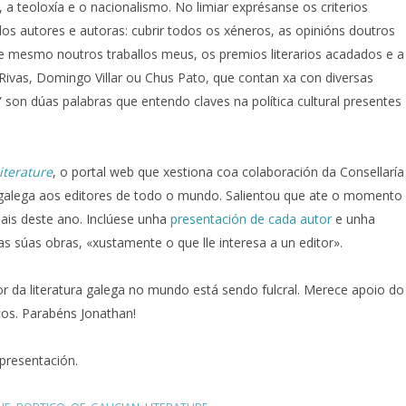
 a teoloxía e o nacionalismo. No limiar exprésanse os criterios
 dos autores e autoras: cubrir todos os xéneros, as opinións doutros
 e mesmo noutros traballos meus, os premios literarios acadados e a
Rivas, Domingo Villar ou Chus Pato, que contan xa con diversas
n” son dúas palabras que entendo claves na política cultural presentes
Literature
, o portal web que xestiona coa colaboración da Consellaría
ra galega aos editores de todo o mundo. Salientou que ate o momento
nais deste ano. Inclúese unha
presentación de cada autor
e unha
s súas obras, «xustamente o que lle interesa a un editor».
r da literatura galega no mundo está sendo fulcral. Merece apoio do
cos. Parabéns Jonathan!
presentación.