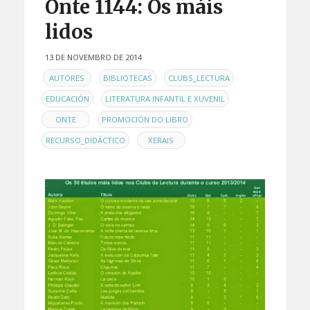
Onte 1144: Os máis
lidos
13 DE NOVEMBRO DE 2014
EN
,
,
,
AUTORES
BIBLIOTECAS
CLUBS_LECTURA
,
,
EDUCACIÓN
LITERATURA INFANTIL E XUVENIL
,
,
ONTE
PROMOCIÓN DO LIBRO
,
RECURSO_DIDÁCTICO
XERAIS