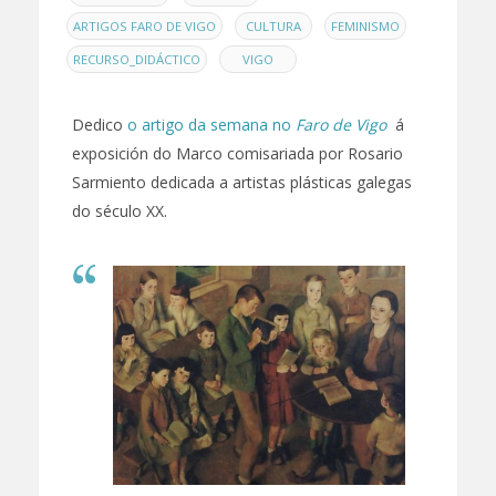
,
,
,
ARTIGOS FARO DE VIGO
CULTURA
FEMINISMO
,
RECURSO_DIDÁCTICO
VIGO
Dedico
o artigo da semana no
Faro de Vigo
á
exposición do Marco comisariada por Rosario
Sarmiento dedicada a artistas plásticas galegas
do século XX.