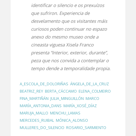
identificar o silencio e os prexuízos
que sufriron. Experiencia de
desvelamento que os visitantes máis
curiosos poden continuar no espazo
anexo do mesmo museo onde a
cineasta viguesa Xisela Franco
presenta “Interior, exterior, durante”,
peza que nos convida a contemplar o
tempo dende a temporalidade propia.
A_ESCOLA_DE_DOLORIÑAS
,
ÁNGELA_DE_LA_CRUZ
,
BEATRIZ_REY
,
BERTA_CÁCCAMO
,
ELENA_COLMEIRO
,
FINA_MARTIÑÁN
,
JULIA_MINGUILLÓN
,
MARCO
,
MARÍA_ANTONIA_DANS
,
MARÍA_XOSÉ_DÍAZ
,
MARUJA_MALLO
,
MENCHU_LAMAS
,
MERCEDES_RUIBAL
,
MÓNICA_ALONSO
,
MULLERES_DO_SILENCIO
,
ROSARIO_SARMIENTO